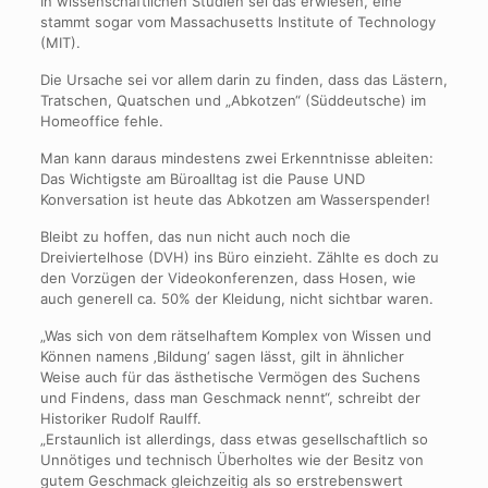
In wissenschaftlichen Studien sei das erwiesen, eine
stammt sogar vom Massachusetts Institute of Technology
(MIT).
Die Ursache sei vor allem darin zu finden, dass das Lästern,
Tratschen, Quatschen und „Abkotzen“ (Süddeutsche) im
Homeoffice fehle.
Man kann daraus mindestens zwei Erkenntnisse ableiten:
Das Wichtigste am Büroalltag ist die Pause UND
Konversation ist heute das Abkotzen am Wasserspender!
Bleibt zu hoffen, das nun nicht auch noch die
Dreiviertelhose (DVH) ins Büro einzieht. Zählte es doch zu
den Vorzügen der Videokonferenzen, dass Hosen, wie
auch generell ca. 50% der Kleidung, nicht sichtbar waren.
„Was sich von dem rätselhaftem Komplex von Wissen und
Können namens ‚Bildung‘ sagen lässt, gilt in ähnlicher
Weise auch für das ästhetische Vermögen des Suchens
und Findens, dass man Geschmack nennt“, schreibt der
Historiker Rudolf Raulff.
„Erstaunlich ist allerdings, dass etwas gesellschaftlich so
Unnötiges und technisch Überholtes wie der Besitz von
gutem Geschmack gleichzeitig als so erstrebenswert