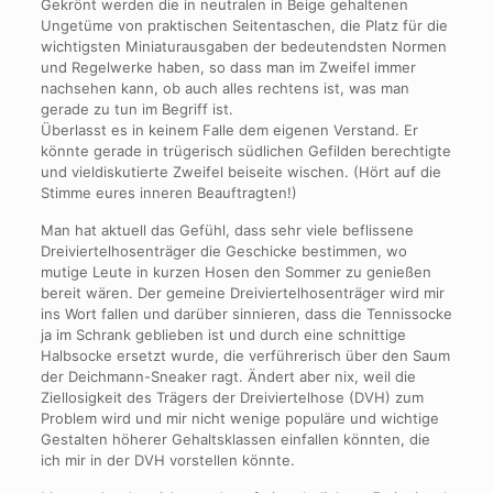
Gekrönt werden die in neutralen in Beige gehaltenen
Ungetüme von praktischen Seitentaschen, die Platz für die
wichtigsten Miniaturausgaben der bedeutendsten Normen
und Regelwerke haben, so dass man im Zweifel immer
nachsehen kann, ob auch alles rechtens ist, was man
gerade zu tun im Begriff ist.
Überlasst es in keinem Falle dem eigenen Verstand. Er
könnte gerade in trügerisch südlichen Gefilden berechtigte
und vieldiskutierte Zweifel beiseite wischen. (Hört auf die
Stimme eures inneren Beauftragten!)
Man hat aktuell das Gefühl, dass sehr viele beflissene
Dreiviertelhosenträger die Geschicke bestimmen, wo
mutige Leute in kurzen Hosen den Sommer zu genießen
bereit wären. Der gemeine Dreiviertelhosenträger wird mir
ins Wort fallen und darüber sinnieren, dass die Tennissocke
ja im Schrank geblieben ist und durch eine schnittige
Halbsocke ersetzt wurde, die verführerisch über den Saum
der Deichmann-Sneaker ragt. Ändert aber nix, weil die
Ziellosigkeit des Trägers der Dreiviertelhose (DVH) zum
Problem wird und mir nicht wenige populäre und wichtige
Gestalten höherer Gehaltsklassen einfallen könnten, die
ich mir in der DVH vorstellen könnte.