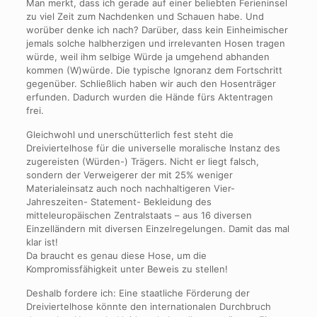
Man merkt, dass ich gerade auf einer beliebten Ferieninsel
zu viel Zeit zum Nachdenken und Schauen habe. Und
worüber denke ich nach? Darüber, dass kein Einheimischer
jemals solche halbherzigen und irrelevanten Hosen tragen
würde, weil ihm selbige Würde ja umgehend abhanden
kommen (W)würde. Die typische Ignoranz dem Fortschritt
gegenüber. Schließlich haben wir auch den Hosenträger
erfunden. Dadurch wurden die Hände fürs Aktentragen
frei.
Gleichwohl und unerschütterlich fest steht die
Dreiviertelhose für die universelle moralische Instanz des
zugereisten (Würden-) Trägers. Nicht er liegt falsch,
sondern der Verweigerer der mit 25% weniger
Materialeinsatz auch noch nachhaltigeren Vier-
Jahreszeiten- Statement- Bekleidung des
mitteleuropäischen Zentralstaats – aus 16 diversen
Einzelländern mit diversen Einzelregelungen. Damit das mal
klar ist!
Da braucht es genau diese Hose, um die
Kompromissfähigkeit unter Beweis zu stellen!
Deshalb fordere ich: Eine staatliche Förderung der
Dreiviertelhose könnte den internationalen Durchbruch