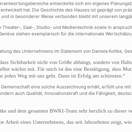
erantwortungsbereiche entwickelte sich ein eigenes Planungsbü
k entwickelt hat. Die Geschichte des Hauses ist geprägt von p
 – und in besonderer Weise verbunden bleibt mit unserem langj
n Theater-, Saal-, Studio- und Medientechnik sowie in anspruc
Genève stehen exemplarisch für die internationale Wertschätzu
Haltung des Unternehmens im Statement von Daniela Kottke, Gesc
, dass Sichtbarkeit nicht von Größe abhängt, sondern von Hal
lbst wächst mit. Für mich ist das eine Bestätigung, dass Mu
as jeden Weg mit uns geht. Dann ist Erfolg am schönsten.“
emeinschaft eine solche Auszeichnung erhält, erfüllt uns mit
sondern auch Qualität, Innovationskraft und die Fähigkeit, deut
ottke und dem gesamten BWKI-Team sehr herzlich zu dieser v
 Arbeit eines Unternehmens, das seit Jahrzehnten zeigt, wie s