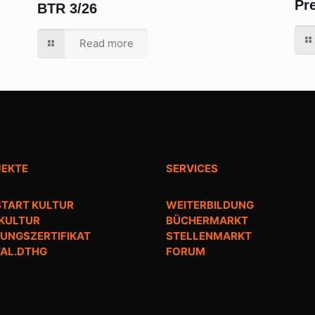
Pr
BTR 3/26
Read more
JEKTE
SERVICES
TART KULTUR
WEITERBILDUNG
 KULTUR
BÜCHERMARKT
UNGSZERTIFIKAT
STELLENMARKT
TAL.DTHG
FORUM