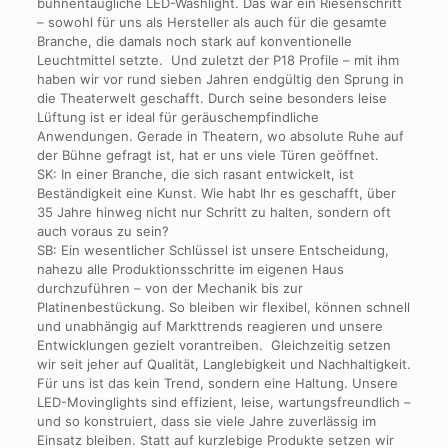
bühnentaugliche LED-Washlight. Das war ein Riesenschritt
– sowohl für uns als Hersteller als auch für die gesamte
Branche, die damals noch stark auf konventionelle
Leuchtmittel setzte. Und zuletzt der P18 Profile – mit ihm
haben wir vor rund sieben Jahren endgültig den Sprung in
die Theaterwelt geschafft. Durch seine besonders leise
Lüftung ist er ideal für geräuschempfindliche
Anwendungen. Gerade in Theatern, wo absolute Ruhe auf
der Bühne gefragt ist, hat er uns viele Türen geöffnet.
SK: In einer Branche, die sich rasant entwickelt, ist
Beständigkeit eine Kunst. Wie habt Ihr es geschafft, über
35 Jahre hinweg nicht nur Schritt zu halten, sondern oft
auch voraus zu sein?
SB: Ein wesentlicher Schlüssel ist unsere Entscheidung,
nahezu alle Produktionsschritte im eigenen Haus
durchzuführen – von der Mechanik bis zur
Platinenbestückung. So bleiben wir flexibel, können schnell
und unabhängig auf Markttrends reagieren und unsere
Entwicklungen gezielt vorantreiben. Gleichzeitig setzen
wir seit jeher auf Qualität, Langlebigkeit und Nachhaltigkeit.
Für uns ist das kein Trend, sondern eine Haltung. Unsere
LED-Movinglights sind effizient, leise, wartungsfreundlich –
und so konstruiert, dass sie viele Jahre zuverlässig im
Einsatz bleiben. Statt auf kurzlebige Produkte setzen wir