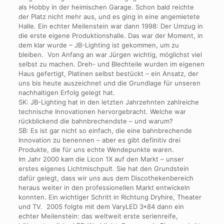
als Hobby in der heimischen Garage. Schon bald reichte
der Platz nicht mehr aus, und es ging in eine angemietete
Halle. Ein echter Meilenstein war dann 1998: Der Umzug in
die erste eigene Produktionshalle. Das war der Moment, in
dem klar wurde – JB-Lighting ist gekommen, um zu
bleiben. Von Anfang an war Jürgen wichtig, möglichst viel
selbst zu machen. Dreh- und Blechteile wurden im eigenen
Haus gefertigt, Platinen selbst bestückt – ein Ansatz, der
uns bis heute auszeichnet und die Grundlage für unseren
nachhaltigen Erfolg gelegt hat.
SK: JB-Lighting hat in den letzten Jahrzehnten zahlreiche
technische Innovationen hervorgebracht. Welche war
rückblickend die bahnbrechendste – und warum?
SB: Es ist gar nicht so einfach, die eine bahnbrechende
Innovation zu benennen – aber es gibt definitiv drei
Produkte, die für uns echte Wendepunkte waren.
Im Jahr 2000 kam die Licon 1X auf den Markt – unser
erstes eigenes Lichtmischpult. Sie hat den Grundstein
dafür gelegt, dass wir uns aus dem Discothekenbereich
heraus weiter in den professionellen Markt entwickeln
konnten. Ein wichtiger Schritt in Richtung Dryhire, Theater
und TV. 2005 folgte mit dem VaryLED 3*84 dann ein
echter Meilenstein: das weltweit erste serienreife,