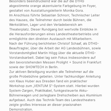
Besonders beeindruckend war die auf die DTHG
abgestimmte orange akzentuierte Farbgebung im Foyer,
gestaltet von Ausstattungsleiterin Monika Gora.
Im Anschluss führte Sebastian Schnorr, Technischer Leiter
des Hauses, die Teilnehmer durch beide Bühnen, die
Werkstätten, Lager und den Verladebereich am
Theaterplatz. Dieser Rundgang bot wertvolle Einblicke in
die Herausforderungen eines Landestheaterbetriebs und
ermöglichte den direkten Austausch mit Mitarbeitern.
Nach der Führung berichteten Christof Schaaf, als DTHG-
Beauftragter, über die Arbeit der AG Landesbühnen, sowie
Vorstandsmitglied Martin Högg über die aktuelle DTHG-
Vorstandsarbeit. Dabei lag sein Fokus insbesondere auf
den bevorstehenden Messen Prolight + Sound in Frankfurt
sowie der SHOWTECH in Berlin.
Zur aktiven Beteiligung wurden alle Teilnehmer auf die
große Probebühne gebeten. Unter fachkundiger Anleitung
von Klaus Huber aus Dresden fand ein praktischer
Workshop zum „VENTUM S“-System statt. Hierbei wurden
System-Zargen, Praktikabel, funkgesteuerte Akku-
Bühnenwagen und zerlegbare Drehscheiben aus Aluminium
aufgebaut. Auch das Technik-Team des Landestheaters
zeigte großes Interesse an dieser praxisnahen
Demonstration.