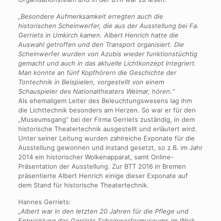
„Besondere Aufmerksamkeit erregten auch die
historischen Scheinwerfer, die aus der Ausstellung bei Fa.
Gerriets in Umkirch kamen. Albert Henrich hatte die
Auswahl getroffen und den Transport organisiert. Die
Scheinwerfer wurden von Azubis wieder funktionstüchtig
gemacht und auch in das aktuelle Lichtkonzept integriert.
Man konnte an fünf Kopfhörern die Geschichte der
Tontechnik in Beispielen, vorgestellt von einem
Schauspieler des Nationaltheaters Weimar, hören.“
Als ehemaligem Leiter des Beleuchtungswesens lag ihm
die Lichttechnik besonders am Herzen. So war er für den
„Museumsgang“ bei der Firma Gerriets zuständig, in dem
historische Theatertechnik ausgestellt und erläutert wird.
Unter seiner Leitung wurden zahlreiche Exponate für die
Ausstellung gewonnen und instand gesetzt, so z.B. im Jahr
2014 ein historischer Wolkenapparat, samt Online-
Präsentation der Ausstellung. Zur BTT 2016 in Bremen
präsentierte Albert Henrich einige dieser Exponate auf
dem Stand für historische Theatertechnik.
Hannes Gerriets:
„Albert war in den letzten 20 Jahren für die Pflege und
Entwicklung das Gerriets Scheinwerfermuseums im Werk