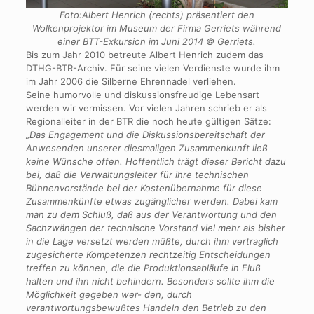
Foto:Albert Henrich (rechts) präsentiert den
Wolkenprojektor im Museum der Firma Gerriets während
einer BTT-Exkursion im Juni 2014 © Gerriets.
Bis zum Jahr 2010 betreute Albert Henrich zudem das
DTHG-BTR-Archiv. Für seine vielen Verdienste wurde ihm
im Jahr 2006 die Silberne Ehrennadel verliehen.
Seine humorvolle und diskussionsfreudige Lebensart
werden wir vermissen. Vor vielen Jahren schrieb er als
Regionalleiter in der BTR die noch heute gültigen Sätze:
„Das Engagement und die Diskussionsbereitschaft der
Anwesenden unserer diesmaligen Zusammenkunft ließ
keine Wünsche offen. Hoffentlich trägt dieser Bericht dazu
bei, daß die Verwaltungsleiter für ihre technischen
Bühnenvorstände bei der Kostenübernahme für diese
Zusammenkünfte etwas zugänglicher werden. Dabei kam
man zu dem Schluß, daß aus der Verantwortung und den
Sachzwängen der technische Vorstand viel mehr als bisher
in die Lage versetzt werden müßte, durch ihm vertraglich
zugesicherte Kompetenzen rechtzeitig Entscheidungen
treffen zu können, die die Produktionsabläufe in Fluß
halten und ihn nicht behindern. Besonders sollte ihm die
Möglichkeit gegeben wer- den, durch
verantwortungsbewußtes Handeln den Betrieb zu den