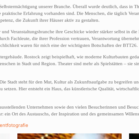
elbstermächtigung unserer Branche. Überall wurde deutlich, dass in The
praktische Erfahrung vorhanden sind. Die Menschen, die täglich Verant
tenz, die Zukunft ihrer Häuser aktiv zu gestalten.
r und Veranstaltungsbranche ihre Geschicke wieder stärker selbst in di
urch Fachleute, die ihrer Profession vertrauen, Verantwortung übern
achlichkeit waren für mich eine der wichtigsten Botschaften der BTT26.
tergebäude. Rostock zeigt beispielhaft, wie moderne Kulturbauten gedac
enschen in Stadt und Region. Theater sind mehr als Spielstätten – sie si
Die Stadt steht für den Mut, Kultur als Zukunftsaufgabe zu begreifen 
setzen. Hier entsteht ein Haus, das künstlerische Qualität, wirtschaftl
sstellenden Unternehmen sowie den vielen Besucherinnen und Besuche
 ein Ort des Austauschs, der Inspiration und des gemeinsamen Willens,
entfotografie