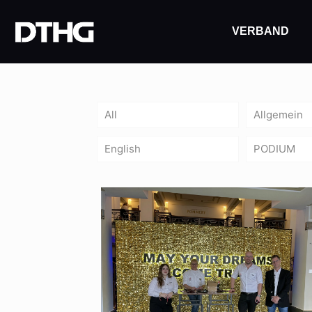
VERBAND
All
Allgemein
English
PODIUM