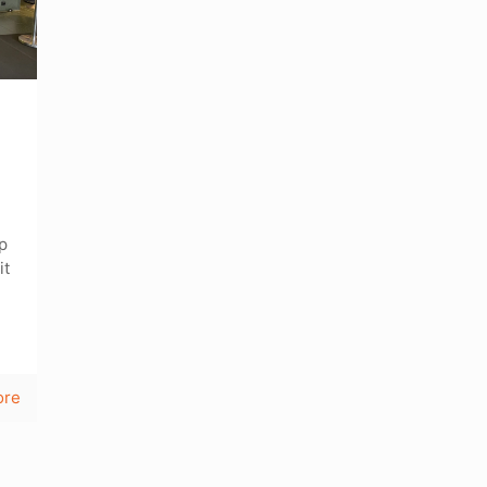
p
it
ore