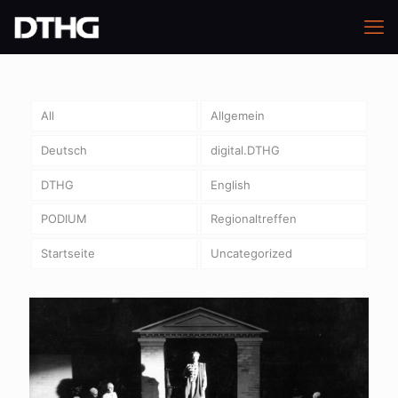
All
Allgemein
Deutsch
digital.DTHG
DTHG
English
PODIUM
Regionaltreffen
Startseite
Uncategorized