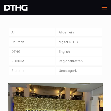
All
Allgemein
Deutsch
digital.DTHG
DTHG
English
PODIUM
Regionaltreffen
Startseite
Uncategorized