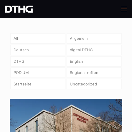
All
Allgemein
Deutsch
digital.DTHG
DTHG
English
PODIUM
Regionaltreffen
Startseite
Uncategorized