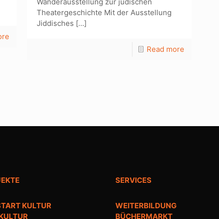
Wanderausstellung zur jüdischen
Theatergeschichte Mit der Ausstellung
Jiddisches
[…]
ore
Read more
JEKTE
SERVICES
TART KULTUR
WEITERBILDUNG
 KULTUR
BÜCHERMARKT