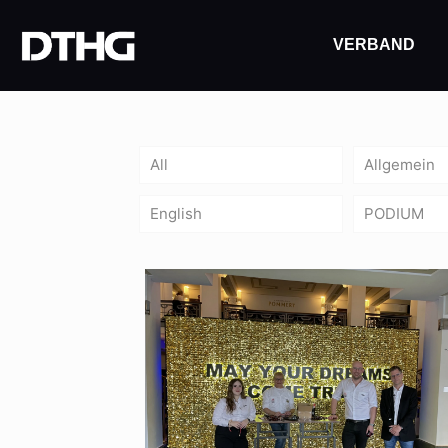
VERBAND
All
Allgemein
English
PODIUM