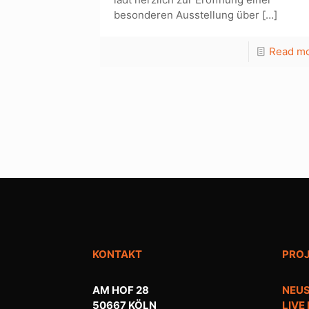
besonderen Ausstellung über
[…]
Read m
KONTAKT
PRO
AM HOF 28
NEUS
50667 KÖLN
LIVE