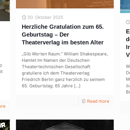
30. Oktober 2025
Herzliche Gratulation zum 65.
E
Geburtstag – Der
d
Theaterverlag im besten Alter
I
„Gib Worten Raum.“ William Shakespeare,
V
Hamlet Im Namen der Deutschen
p
W
Theatertechnischen Gesellschaft
it
D
gratuliere ich dem Theaterverlag
M
Friedrich Berlin ganz herzlich zu seinem
z
65. Geburtstag. 65 Jahre
[…]
B
Read more
ore