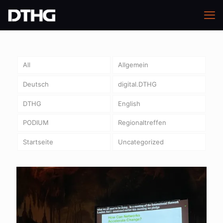
All
Allgemein
Deutsch
digital.DTHG
DTHG
English
PODIUM
Regionaltreffen
Startseite
Uncategorized