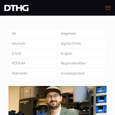
All
Allgemein
Deutsch
digital.DTHG
DTHG
English
PODIUM
Regionaltreffen
Startseite
Uncategorized