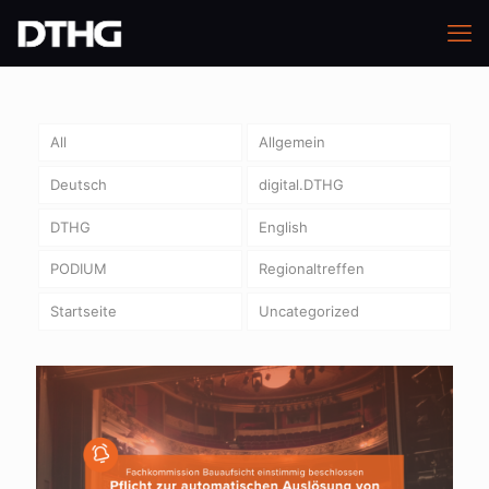
All
Allgemein
Deutsch
digital.DTHG
DTHG
English
PODIUM
Regionaltreffen
Startseite
Uncategorized