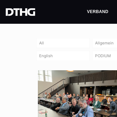
VERBAND
All
Allgemein
English
PODIUM