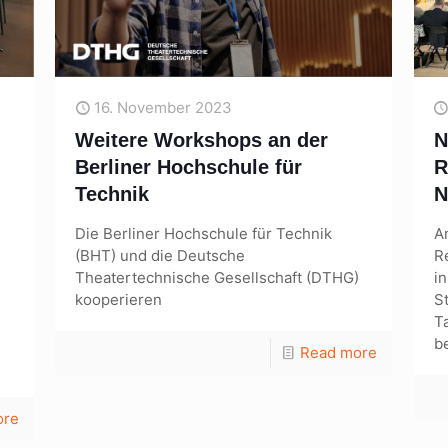
16. November 2023
Weitere Workshops an der
N
Berliner Hochschule für
R
Technik
N
Die Berliner Hochschule für Technik
A
(BHT) und die Deutsche
R
Theatertechnische Gesellschaft (DTHG)
i
kooperieren
S
T
b
Read more
ore