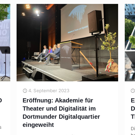
4. September 2023
O
Eröffnung: Akademie für
E
Theater und Digitalität im
D
Dortmunder Digitalquartier
T
eingeweiht
s
D